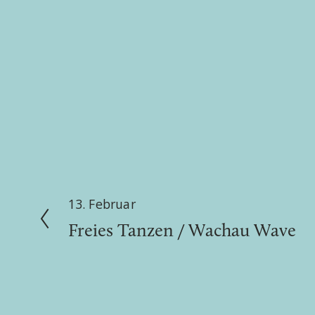
13. Februar
Z
Freies Tanzen / Wachau Wave
u
r
ü
c
k