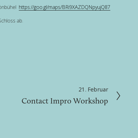
önbühel  
https://goo.gl/maps/BRi9XAZDQNpyujQ87
chloss ab. 
21. Februar
W
Contact Impro Workshop
e
i
t
e
r